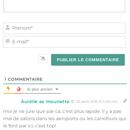
PR
E-
MA
1
COMMENTAIRE
le plus ancien
Aurélie as mounette
25 août 2016 15 h 30 min
moi je ne jure que par ca, c’est plus rapide. Il y a pas
mal de salons dans les aeroports ou les carrefours qui
le font par ici, c’est top!