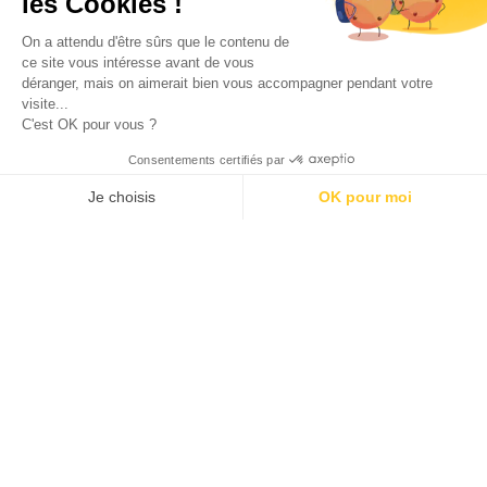
les Cookies !
Calendrier de l’avent beauté 2026
On a attendu d'être sûrs que le contenu de
Enfants
ce site vous intéresse avant de vous
Disneyland Paris pas cher
déranger, mais on aimerait bien vous accompagner pendant votre
visite...
Sorties / Voyages
C'est OK pour vous ?
Gourmandises
Consentements certifiés par
Déco
Recevez les derniers bons plans par mail !
Je choisis
OK pour moi
AXEPTIO CONSENT
Plateforme de Gestion du Consentement : Personnalisez vos O
Notre plateforme vous permet d'adapter et de gérer vos paramètr
Présentation
Presse
Contact
© Tous droits réservés.
Mentions légales