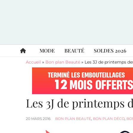
MODE
BEAUTÉ
SOLDES 2026
Accueil
»
Bon plan Beauté
»
Les 3J de printemps des
Les 3J de printemps d
20 MARS 2016
BON PLAN BEAUTÉ
,
BON PLAN DÉCO
,
BO