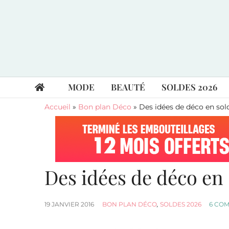
MODE
BEAUTÉ
SOLDES 2026
Accueil
»
Bon plan Déco
»
Des idées de déco en sold
Des idées de déco en 
19 JANVIER 2016
BON PLAN DÉCO
,
SOLDES 2026
6 CO