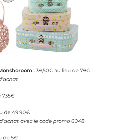
a Monshoroom :
39,50€ au lieu de 79€
 d’achat
e 735€
eu de 49,90€
 d’achat avec le code promo 6048
u de 5€