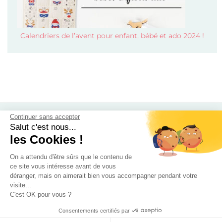
Calendriers de l’avent pour enfant, bébé et ado 2024 !
Continuer sans accepter
Mode
Salut c'est nous...
les Cookies !
Beauté
Soldes 2026
On a attendu d'être sûrs que le contenu de
Calendrier de l’avent 2026
ce site vous intéresse avant de vous
déranger, mais on aimerait bien vous accompagner pendant votre
Calendrier de l’avent beauté 2026
visite...
Enfants
C'est OK pour vous ?
Disneyland Paris pas cher
Consentements certifiés par
Sorties / Voyages