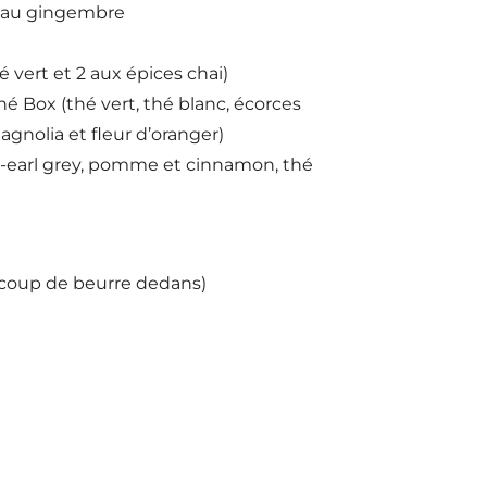
et au gingembre
é vert et 2 aux épices chai)
é Box (thé vert, thé blanc, écorces
gnolia et fleur d’oranger)
ng-earl grey, pomme et cinnamon, thé
ucoup de beurre dedans)