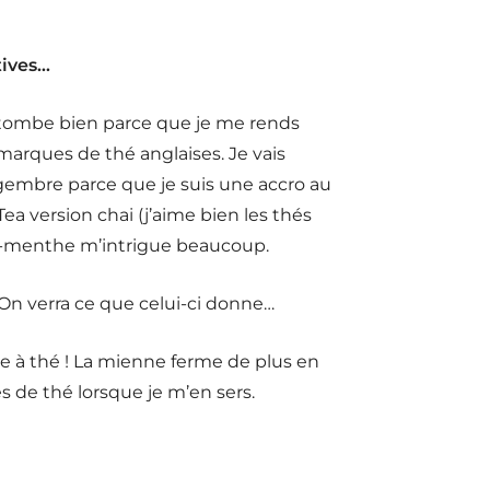
tives…
Ça tombe bien parce que je me rends
arques de thé anglaises. Je vais
gembre parce que je suis une accro au
Tea version chai (j’aime bien les thés
lat-menthe m’intrigue beaucoup.
 On verra ce que celui-ci donne…
le à thé ! La mienne ferme de plus en
es de thé lorsque je m’en sers.