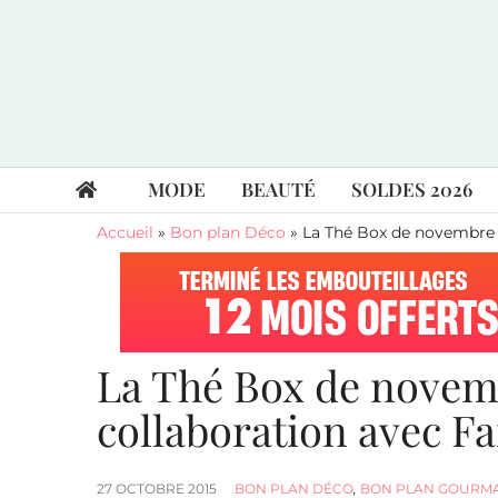
MODE
BEAUTÉ
SOLDES 2026
Accueil
»
Bon plan Déco
»
La Thé Box de novembre 2
La Thé Box de novem
collaboration avec F
27 OCTOBRE 2015
BON PLAN DÉCO
,
BON PLAN GOURM