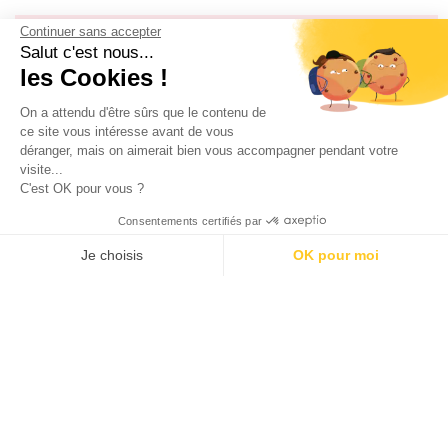
Continuer sans accepter
Recevez les derniers bons plans par
Salut c'est nous...
mail !
les Cookies !
On a attendu d'être sûrs que le contenu de
ce site vous intéresse avant de vous
déranger, mais on aimerait bien vous accompagner pendant votre
visite...
C'est OK pour vous ?
Consentements certifiés par
J'accepte les
conditions générales d'utilisation
Je choisis
OK pour moi
AXEPTIO CONSENT
Plateforme de Gestion du Consentement : Personnalisez vos O
SÉLECTION DE BONS PLANS
Notre plateforme vous permet d'adapter et de gérer vos paramètr