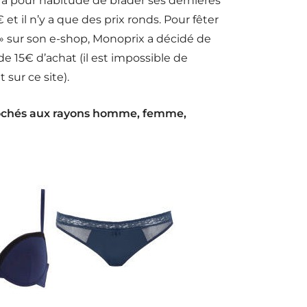
 a pour habitude de brader ses dernières
et il n’y a que des prix ronds. Pour fêter
 » sur son e-shop, Monoprix a décidé de
r de 15€ d’achat (il est impossible de
sur ce site).
piochés aux rayons homme, femme,