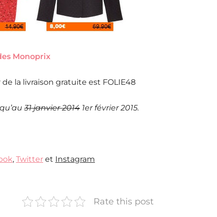
des Monoprix
de la livraison gratuite est FOLIE48
usqu’au
31 janvier 2014
1er février 2015.
ook
,
Twitter
et
Instagram
Rate this post