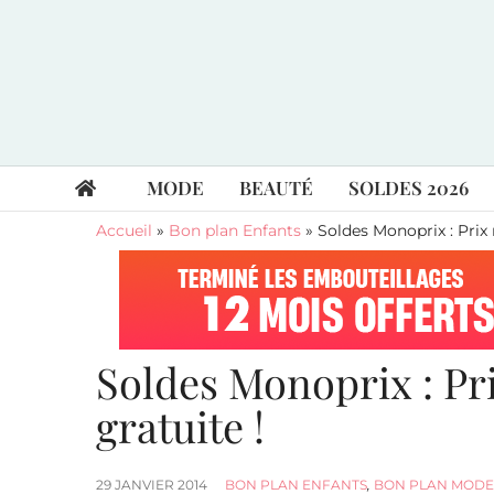
MODE
BEAUTÉ
SOLDES 2026
Accueil
»
Bon plan Enfants
»
Soldes Monoprix : Prix r
Soldes Monoprix : Pri
gratuite !
29 JANVIER 2014
BON PLAN ENFANTS
,
BON PLAN MODE