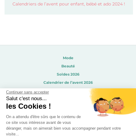
Calendriers de l’avent pour enfant, bébé et ado 2024 !
Mode
Beauté
Soldes 2026
Calendrier de l’avent 2026
Calendrier de l’avent beauté 2026
Continuer sans accepter
Salut c'est nous...
Enfants
les Cookies !
Disneyland Paris pas cher
Sorties / Voyages
On a attendu d'être sûrs que le contenu de
ce site vous intéresse avant de vous
Gourmandises
déranger, mais on aimerait bien vous accompagner pendant votre
Déco
visite...