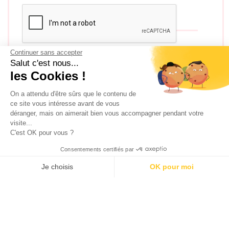
Continuer sans accepter
J'accepte les
conditions générales d'utilisation
Salut c'est nous...
les Cookies !
SÉLECTION DE BONS PLANS
On a attendu d'être sûrs que le contenu de
ce site vous intéresse avant de vous
déranger, mais on aimerait bien vous accompagner pendant votre
visite...
C'est OK pour vous ?
Consentements certifiés par
Je choisis
OK pour moi
AXEPTIO CONSENT
Plateforme de Gestion du Consentement : Personnalisez vos O
100 calendriers de l’avent rien que pour les adultes –
Édition 2025
Notre plateforme vous permet d'adapter et de gérer vos paramètr