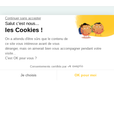
Mode
Continuer sans accepter
Salut c'est nous...
Beauté
les Cookies !
Soldes 2026
Calendrier de l’avent 2026
On a attendu d'être sûrs que le contenu de
ce site vous intéresse avant de vous
Calendrier de l’avent beauté 2026
déranger, mais on aimerait bien vous accompagner pendant votre
Enfants
visite...
C'est OK pour vous ?
Disneyland Paris pas cher
Sorties / Voyages
Consentements certifiés par
Gourmandises
Je choisis
OK pour moi
Déco
AXEPTIO CONSENT
Plateforme de Gestion du Consentement : Personnalisez vos O
Recevez les derniers bons plans par mail !
Notre plateforme vous permet d'adapter et de gérer vos paramètr