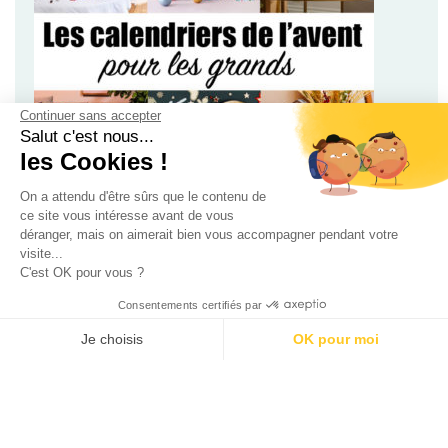
Continuer sans accepter
Salut c'est nous...
100 calendriers de l’avent rien que pour les adultes –
les Cookies !
Édition 2025
On a attendu d'être sûrs que le contenu de
ce site vous intéresse avant de vous
déranger, mais on aimerait bien vous accompagner pendant votre
visite...
C'est OK pour vous ?
Consentements certifiés par
Je choisis
OK pour moi
Calendriers de l’avent pour enfant, bébé et ado 2024 !
AXEPTIO CONSENT
Plateforme de Gestion du Consentement : Personnalisez vos O
Notre plateforme vous permet d'adapter et de gérer vos paramètr