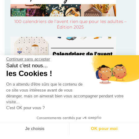
100 calendriers de l’avent rien que pour les adultes –
Édition 2025
Continuer sans accepter
Salut c'est nous...
les Cookies !
On a attendu d'être sûrs que le contenu de
Calendriers de l’avent pour enfant, bébé et ado 2024 !
ce site vous intéresse avant de vous
déranger, mais on aimerait bien vous accompagner pendant votre
visite...
C'est OK pour vous ?
Consentements certifiés par
Je choisis
OK pour moi
AXEPTIO CONSENT