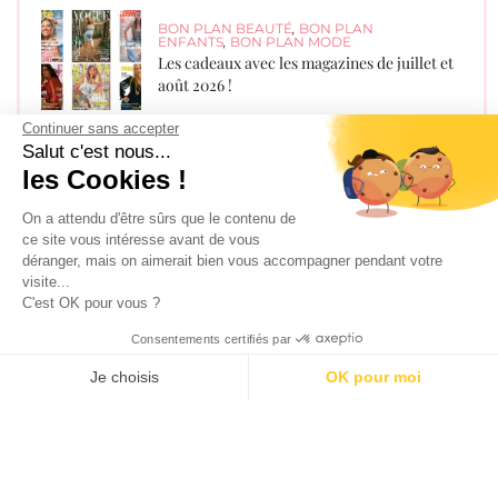
BON PLAN BEAUTÉ
,
BON PLAN
ENFANTS
,
BON PLAN MODE
Les cadeaux avec les magazines de juillet et
août 2026 !
Continuer sans accepter
Salut c'est nous...
BON PLAN BEAUTÉ
Glowria août 2026 – Spoiler de la box +
les Cookies !
Offre sans engagement !
On a attendu d'être sûrs que le contenu de
ce site vous intéresse avant de vous
déranger, mais on aimerait bien vous accompagner pendant votre
BON PLAN BEAUTÉ
visite...
Lookfantastic Box Août 2026 : Spoiler + 6€
C'est OK pour vous ?
de réduction
Consentements certifiés par
Je choisis
OK pour moi
AXEPTIO CONSENT
Plateforme de Gestion du Consentement : Personnalisez vos O
Recevez les derniers bons plans par
mail !
Notre plateforme vous permet d'adapter et de gérer vos paramètr