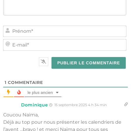
PR
E-
MA
1
COMMENTAIRE
le plus ancien
Dominique
15 septembre 2025 4 h 34 min
Coucou Naïma,
Déjà au top pour nous présenter les calendriers de
l’avent …bravo ! et merci Naïma pour tous ses