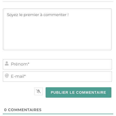
PR
E-
MA
0
COMMENTAIRES