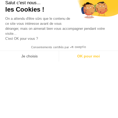
Salut c'est nous...
J'accepte les
conditions générales d'utilisation
les Cookies !
On a attendu d'être sûrs que le contenu de
SÉLECTION DE BONS PLANS
ce site vous intéresse avant de vous
déranger, mais on aimerait bien vous accompagner pendant votre
visite...
C'est OK pour vous ?
Consentements certifiés par
Je choisis
OK pour moi
AXEPTIO CONSENT
Plateforme de Gestion du Consentement : Personnalisez vos O
100 calendriers de l’avent rien que pour les adultes –
Notre plateforme vous permet d'adapter et de gérer vos paramètr
Édition 2025