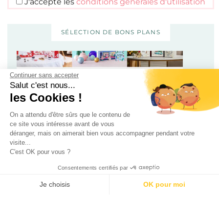
J'accepte les
conditions générales d'utilisation
SÉLECTION DE BONS PLANS
Continuer sans accepter
Salut c'est nous...
les Cookies !
On a attendu d'être sûrs que le contenu de
ce site vous intéresse avant de vous
100 calendriers de l’avent rien que pour les adultes –
déranger, mais on aimerait bien vous accompagner pendant votre
Édition 2025
visite...
C'est OK pour vous ?
Consentements certifiés par
Je choisis
OK pour moi
AXEPTIO CONSENT
Plateforme de Gestion du Consentement : Personnalisez vos O