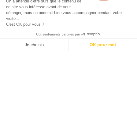
On a attendu d'être sûrs que le contenu de
ce site vous intéresse avant de vous
Calendrier de l’avent beauté 2026
déranger, mais on aimerait bien vous accompagner pendant votre
Enfants
visite...
C'est OK pour vous ?
Disneyland Paris pas cher
Sorties / Voyages
Consentements certifiés par
Gourmandises
Je choisis
OK pour moi
Déco
AXEPTIO CONSENT
Plateforme de Gestion du Consentement : Personnalisez vos O
Recevez les derniers bons plans par mail !
Notre plateforme vous permet d'adapter et de gérer vos paramètr
Présentation
Presse
Contact
© Tous droits réservés.
Mentions légales